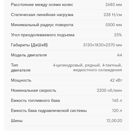
Расстояние между осями колес
2680 мм
Статическая линейная нагрузка
228 Н/см
Минимальный радиус поворота
5500 мм
Угол преодолеваемого подъема
25%
Габариты (Д×Ш×В)
5130×1830×2570 мм
Модель двигателя
A4
Тип
4-цилиндровый, рядный, 4-тактный,
жидкостного охлаждения
двигателя
Мощность
42 кВт
Номинальная скорость
2200 об/мин
Емкость топливного бака
145 л
Емкость бака гидравлической системы
120 л
Шины
12,00-20