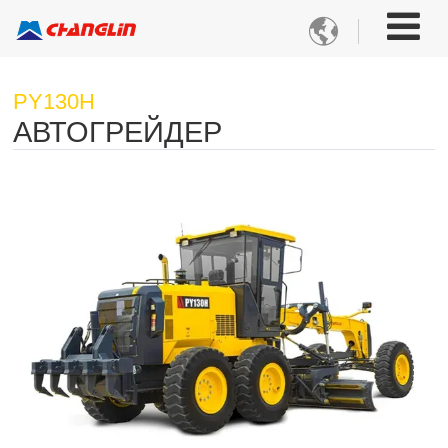

PY130H
АВТОГРЕЙДЕР